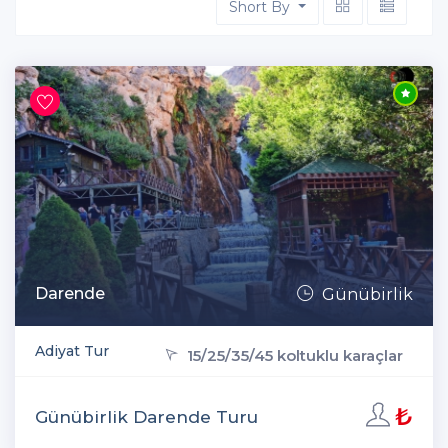
Short By
Darende
Günübirlik
Adiyat Tur
15/25/35/45 koltuklu karaçlar
₺
Günübirlik Darende Turu