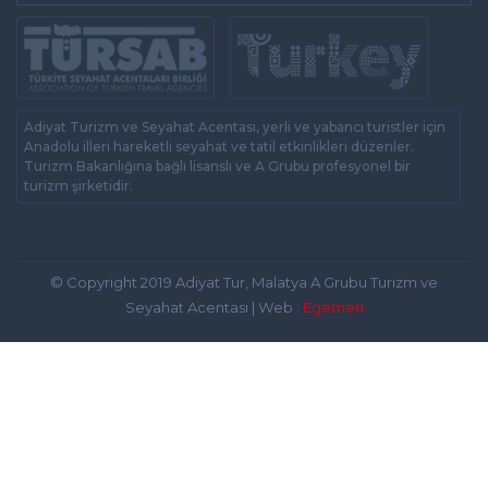
Adiyat Turizm ve Seyahat Acentası, yerli ve yabancı turistler için
Anadolu illeri hareketli seyahat ve tatil etkinlikleri düzenler.
Turizm Bakanlığına bağlı lisanslı ve A Grubu profesyonel bir
turizm şirketidir.
© Copyright 2019 Adiyat Tur, Malatya A Grubu Turizm ve
Seyahat Acentası | Web :
Egemen