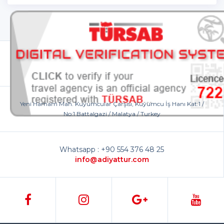
Yeni Hamam Mah. Kuyumcular Çarşısı, Kuyumcu İş Hanı Kat:1 /
No:1 Battalgazi / Malatya / Turkey
Whatsapp : +90 554 376 48 25
info@adiyattur.com