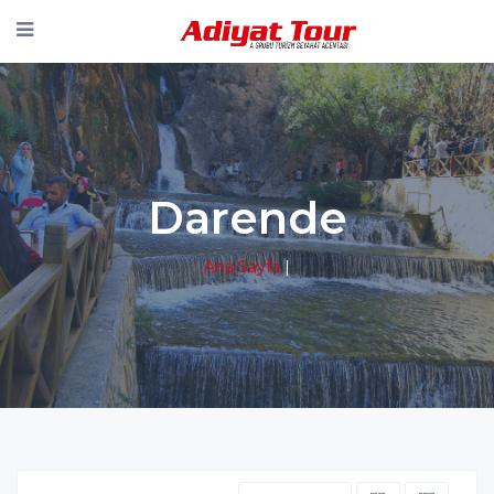
Darende
Ana Sayfa
|