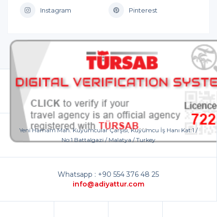
Instagram
Pinterest
Yeni Hamam Mah. Kuyumcular Çarşısı, Kuyumcu İş Hanı Kat:1 /
No:1 Battalgazi / Malatya / Turkey
Whatsapp : +90 554 376 48 25
info@adiyattur.com