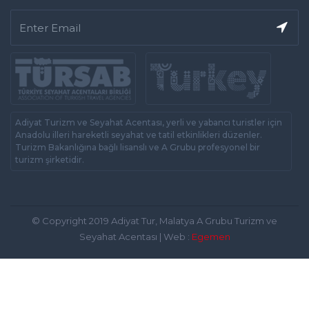
Adiyat Turizm ve Seyahat Acentası, yerli ve yabancı turistler için
Anadolu illeri hareketli seyahat ve tatil etkinlikleri düzenler.
Turizm Bakanlığına bağlı lisanslı ve A Grubu profesyonel bir
turizm şirketidir.
© Copyright 2019 Adiyat Tur, Malatya A Grubu Turizm ve
Seyahat Acentası | Web :
Egemen