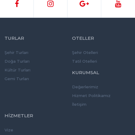
TURLAR
OTELLER
Şehir Turları
Şehir Otelleri
Doğa Turları
Tatil Otelleri
Kültür Turları
KURUMSAL
Gemi Turları
Değerlerimiz
Hizmet Politikamız
İletişim
HİZMETLER
Vize