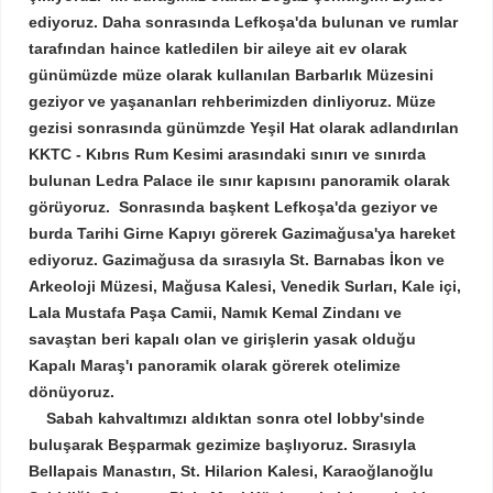
ediyoruz. Daha sonrasında Lefkoşa'da bulunan ve rumlar
tarafından haince katledilen bir aileye ait ev olarak
günümüzde müze olarak kullanılan Barbarlık Müzesini
geziyor ve yaşananları rehberimizden dinliyoruz. Müze
gezisi sonrasında günümzde Yeşil Hat olarak adlandırılan
KKTC - Kıbrıs Rum Kesimi arasındaki sınırı ve sınırda
bulunan Ledra Palace ile sınır kapısını panoramik olarak
görüyoruz. Sonrasında başkent Lefkoşa'da geziyor ve
burda Tarihi Girne Kapıyı görerek Gazimağusa'ya hareket
ediyoruz. Gazimağusa da sırasıyla St. Barnabas İkon ve
Arkeoloji Müzesi, Mağusa Kalesi, Venedik Surları, Kale içi,
Lala Mustafa Paşa Camii, Namık Kemal Zindanı ve
savaştan beri kapalı olan ve girişlerin yasak olduğu
Kapalı Maraş'ı panoramik olarak görerek otelimize
dönüyoruz.
Sabah kahvaltımızı aldıktan sonra otel lobby'sinde
buluşarak Beşparmak gezimize başlıyoruz. Sırasıyla
Bellapais Manastırı, St. Hilarion Kalesi, Karaoğlanoğlu